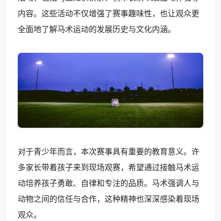
内容。这些活动不仅增强了赛事趣味性，也让观众更
全面地了解马术运动的发展历史与文化内涵。
对于青少年而言，本次赛事具有重要的教育意义。许
多家长带着孩子来到现场观赛，希望通过接触马术运
动培养孩子勇敢、自律和专注的品质。马术强调人与
动物之间的信任与合作，这种精神也深深感染着现场
观众。