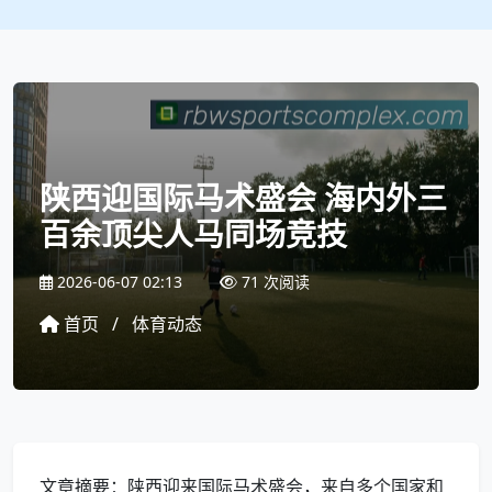
陕西迎国际马术盛会 海内外三
百余顶尖人马同场竞技
2026-06-07 02:13
71 次阅读
首页
/
体育动态
文章摘要：陕西迎来国际马术盛会，来自多个国家和