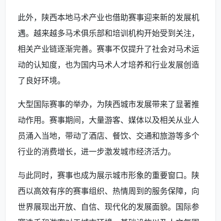
此外，陕西本地马术产业也借助赛事迎来新的发展机
遇。越来越多马术俱乐部和培训机构开始受到关注，
相关产业链逐渐完善。赛事不仅提升了社会对马术运
动的认知度，也为国内马术人才培养和行业发展创造
了良好环境。
大型国际赛事的举办，为陕西城市发展带来了显著推
动作用。赛事期间，大量游客、媒体以及相关从业人
员涌入当地，带动了酒店、餐饮、交通和旅游等多个
行业的消费增长，进一步激发城市经济活力。
与此同时，赛事也成为展示城市形象的重要窗口。陕
西以高效有序的赛事组织、热情周到的服务保障，向
世界展现出开放、自信、现代化的发展面貌。国际参