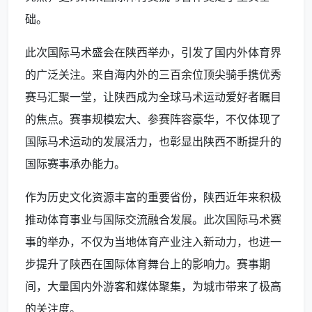
础。
此次国际马术盛会在陕西举办，引发了国内外体育界
的广泛关注。来自海内外的三百余位顶尖骑手携优秀
赛马汇聚一堂，让陕西成为全球马术运动爱好者瞩目
的焦点。赛事规模宏大、参赛阵容豪华，不仅体现了
国际马术运动的发展活力，也彰显出陕西不断提升的
国际赛事承办能力。
作为历史文化资源丰富的重要省份，陕西近年来积极
推动体育事业与国际交流融合发展。此次国际马术赛
事的举办，不仅为当地体育产业注入新动力，也进一
步提升了陕西在国际体育舞台上的影响力。赛事期
间，大量国内外游客和媒体聚集，为城市带来了极高
的关注度。