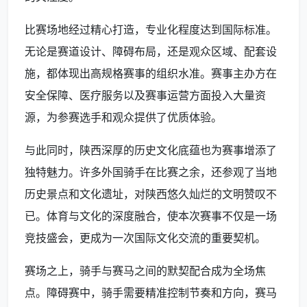
比赛场地经过精心打造，专业化程度达到国际标准。
无论是赛道设计、障碍布局，还是观众区域、配套设
施，都体现出高规格赛事的组织水准。赛事主办方在
安全保障、医疗服务以及赛事运营方面投入大量资
源，为参赛选手和观众提供了优质体验。
与此同时，陕西深厚的历史文化底蕴也为赛事增添了
独特魅力。许多外国骑手在比赛之余，还参观了当地
历史景点和文化遗址，对陕西悠久灿烂的文明赞叹不
已。体育与文化的深度融合，使本次赛事不仅是一场
竞技盛会，更成为一次国际文化交流的重要契机。
赛场之上，骑手与赛马之间的默契配合成为全场焦
点。障碍赛中，骑手需要精准控制节奏和方向，赛马