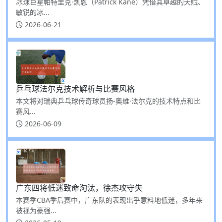
冰球巨星帕特里克·凯恩（Patrick Kane）凭借其卓越的天赋、
敏锐的冰...
2026-06-21
乒乓球法尔克技术解析与比赛风格
本文将对瑞典乒乓球传奇球员扬-奥维·法尔克的技术特点和比
赛风...
2026-06-09
广东四将低迷致命淘汰，徐杰攻守失
本赛季CBA季后赛中，广东队的表现出乎意料地低迷，多年来
被视为豪强...