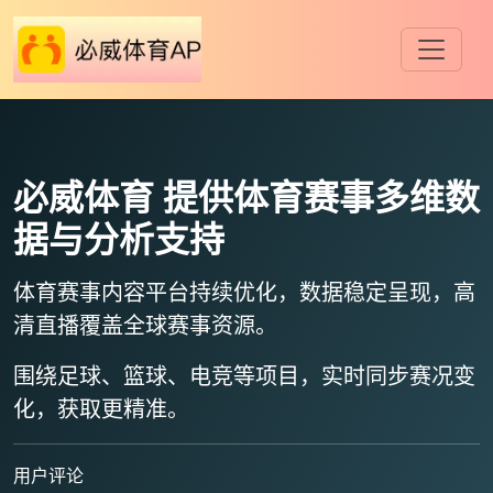
必威体育
提供体育赛事多维数
据与分析支持
体育赛事内容平台持续优化，数据稳定呈现，
高
清直播
覆盖全球赛事资源。
围绕足球、篮球、电竞等项目，
实时同步赛况变
化
，获取更精准。
用户评论