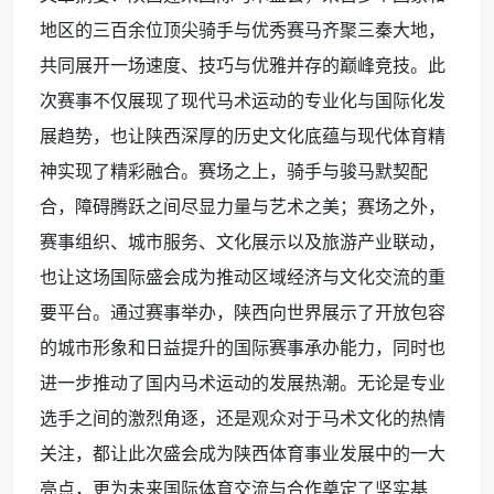
地区的三百余位顶尖骑手与优秀赛马齐聚三秦大地，
共同展开一场速度、技巧与优雅并存的巅峰竞技。此
次赛事不仅展现了现代马术运动的专业化与国际化发
展趋势，也让陕西深厚的历史文化底蕴与现代体育精
神实现了精彩融合。赛场之上，骑手与骏马默契配
合，障碍腾跃之间尽显力量与艺术之美；赛场之外，
赛事组织、城市服务、文化展示以及旅游产业联动，
也让这场国际盛会成为推动区域经济与文化交流的重
要平台。通过赛事举办，陕西向世界展示了开放包容
的城市形象和日益提升的国际赛事承办能力，同时也
进一步推动了国内马术运动的发展热潮。无论是专业
选手之间的激烈角逐，还是观众对于马术文化的热情
关注，都让此次盛会成为陕西体育事业发展中的一大
亮点，更为未来国际体育交流与合作奠定了坚实基